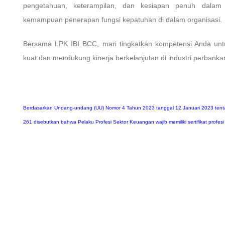
pengetahuan, keterampilan, dan kesiapan penuh dalam m
kemampuan penerapan fungsi kepatuhan di dalam organisasi.
Bersama LPK IBI BCC, mari tingkatkan kompetensi Anda un
kuat dan mendukung kinerja berkelanjutan di industri perbanka
Berdasarkan Undang-undang (UU) Nomor 4 Tahun 2023 tanggal 12 Januari 2023 te
261 disebutkan bahwa Pelaku Profesi Sektor Keuangan wajib memiliki sertifikat profe