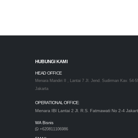
HUBUNGI KAMI
HEAD OFFICE
Menara Mandiri II , Lantai 7 Jl. Jend. Sudirman Kav. 54-5
Jakarta
OPERATIONAL OFFICE:
Menara IBI Lantai 2 Jl. R.S. Fatmawati No 2-4 Jakar
WA Bisnis
+620811106986