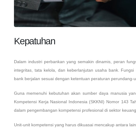
Kepatuhan
Dalam industri perbankan yang semakin dinamis, peran fung
integritas, tata kelola, dan keberlanjutan usaha bank. Fungsi
bank berjalan sesuai dengan ketentuan peraturan perundang-un
Guna memenuhi kebutuhan akan sumber daya manusia yang k
Kompetensi Kerja Nasional Indonesia (SKKNI) Nomor 143 Ta
dalam pengembangan kompetensi profesional di sektor keuan
Unit-unit kompetensi yang harus dikuasai mencakup antara lain