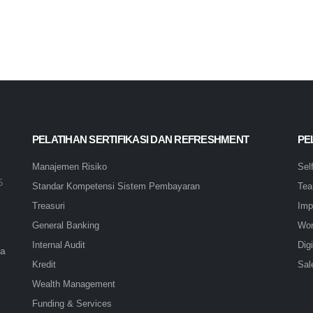
PELATIHAN SERTIFIKASI DAN REFRESHMENT
PE
Manajemen Risiko
Sel
5
Standar Kompetensi Sistem Pembayaran
Tea
Treasuri
Imp
General Banking
Wor
Internal Audit
Digi
ta
Kredit
Sal
Wealth Management
Funding & Services