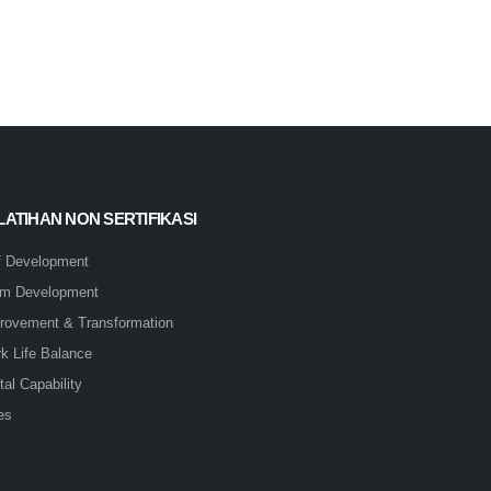
LATIHAN NON SERTIFIKASI
f Development
m Development
rovement & Transformation
k Life Balance
tal Capability
es